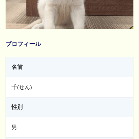
プロフィール
名前
千(せん)
性別
男