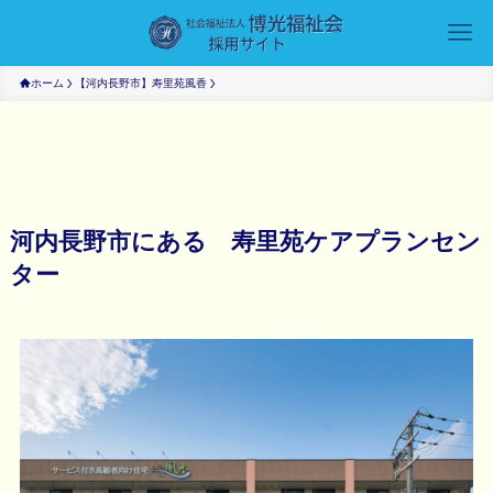
ホーム
【河内長野市】寿里苑風香
河内長野市にある 寿里苑ケアプランセン
ター