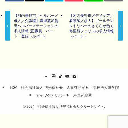
【河内長野市／ヘルパー／
【河内長野市／デイケア／
求人／介護職】寿里苑加賀
看護師／求人】ゴールデン
田ヘルパーステーションの
レトリバーのさくらが働く
求人情報 (正職員・パー
寿里苑フェリスの求人情報
ト・登録ヘルパー)
（パート）
TOP
社会福祉法人 博光福祉会
人事課サイト
学校法人湊学院
アイワケアサポート
寿里苑翡翠
©
2024 社会福祉法人 博光福祉会リクルートサイト.