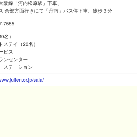
大阪線「河内松原駅」下車、
ス 余部方面行きにて「丹南」バス停下車、徒歩３分
7-7555
80名）
トステイ（20名）
ービス
ランセンター
ーステーション
www.julien.or.jp/sala/