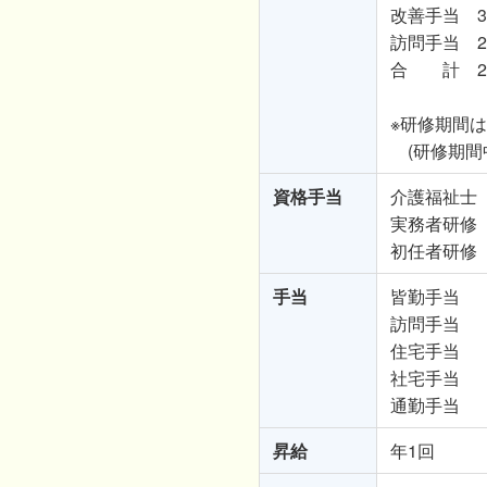
改善手当 35
訪問手当 21
合 計 25
※研修期間は
(研修期間
資格手当
介護福祉士 2
実務者研修 5
初任者研修 5
手当
皆勤手当 5
訪問手当 3
住宅手当 家
社宅手当 支
通勤手当 支
昇給
年1回