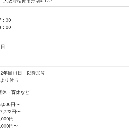
13 大阪府松原市丹南4-172
7：30
8：00
3日
、2年目11日 以降加算
日より付与
産休・育休など
,000円〜
,722円〜
000円
000円〜