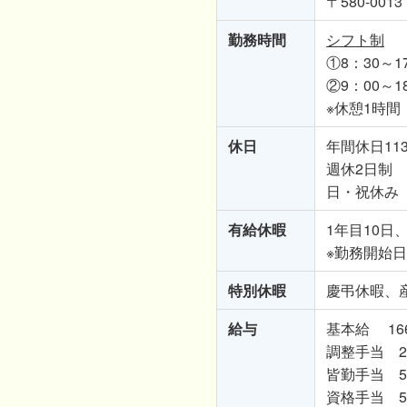
〒580-00
勤務時間
シフト制
①8：30～1
②9：00～1
※休憩1時間
休日
年間休日11
週休2日制
日・祝休み
有給休暇
1年目10日
※勤務開始
特別休暇
慶弔休暇、
給与
基本給 166
調整手当 27
皆勤手当 5,
資格手当 5,